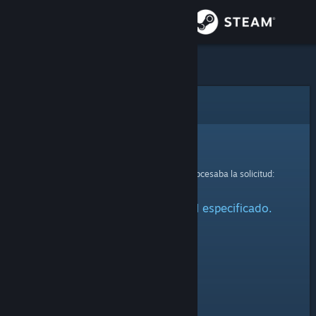
Iniciar sesión
Tienda
Comunidad
Error
Acerca de
Lo sentimos.
Se ha producido un error mientras se procesaba la solicitud:
Soporte
No se ha encontrado el perfil especificado.
Cambiar idioma
Descargar Steam Mobile
Ver versión clásica