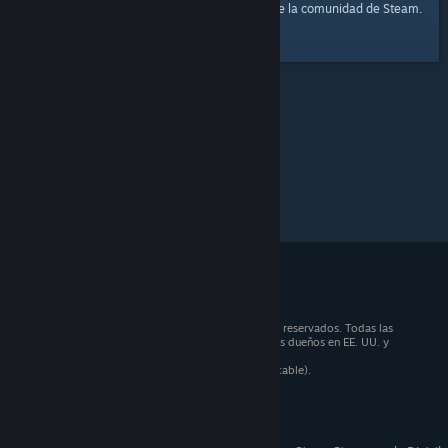
página principal
Aquí tienes un enlace a la
de la comunidad de Steam.
© 2026 Valve Corporation. Todos los derechos reservados. Todas las
marcas registradas pertenecen a sus respectivos dueños en EE. UU. y
otros países.
Todos los precios incluyen IVA (donde sea aplicable).
Aplicaciones móviles
STEAM