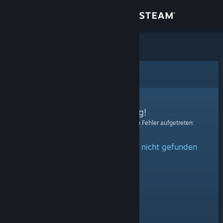
Anmelden
Shop
Community
Fehler
Info
Entschuldigung!
Bei der Verarbeitung Ihrer Anfrage ist ein Fehler aufgetreten:
Support
Das angegebene Profil konnte nicht gefunden
Sprache ändern
werden.
Steam-Mobile-App herunterladen
Desktopversion anzeigen