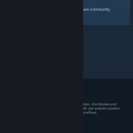
Startseite
Hier ist ein Link zur
der Steam-Community.
© 2026 Valve Corporation. Alle Rechte vorbehalten. Alle Marken sind
Eigentum der entsprechenden Besitzer in den USA und anderen Ländern.
Mehrwertsteuer in allen Preisen enthalten, wo zutreffend.
Steam-Mobile-App
STEAM