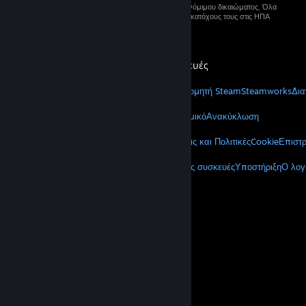
© 2026 Valve Corporation. Με επιφύλαξη κάθε νόμιμου δικαιώματος. Όλα
τα εμπορικά σήματα ανήκουν στους αντίστοιχους κατόχους τους στις ΗΠΑ
και σε άλλες χώρες.
Στις τιμές συμπεριλαμβάνεται ΦΠΑ, όπου ισχύει.
Λήψη εφαρμογών για κινητές συσκευές
STEAM
Σχετικά με το Steam
Συμφωνητικό Συνδρομητή Steam
Steamworks
Δια
VALVE
Σχετικά με τη Valve
Θέσεις εργασίας
Υλισμικό
Ανακύκλωση
ΝΟΜΙΚΑ
Απόρρητο
Προσβασιμότητα
Γνωστοποιήσεις και Πολιτικές
Cookie
Επιστ
ΠΕΡΙΣΣΟΤΕΡΑ
Λήψη Steam
Λήψη εφαρμογών για κινητές συσκευές
Υποστήριξη
Ο λογ