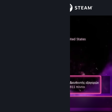
Σύνδεση
Κατάστημα
tehjer_
Jer
Κοινότητα
Detroit, Michigan, United States
Σχετικά
No information given.
Blog
[jerlance.com]
Υποστήριξη
Twitter
[twitter.jerlance.com]
Περισσότερα
Facebook
[facebook.jerlance.com]
Αλλαγή γλώσσας
Διευθυντής εξαγορών
Επίπεδο
30
811 πόντοι
Αποκτήστε την εφαρμογή Steam για κινητές συσκευές
Προβολή ιστοσελίδας για υπολογιστές
Εκτός σύνδεσης