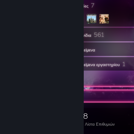
29
7
Εμβλήματα
Ομάδες
93
561
Φίλοι
Παιχνίδια
Αντικείμενα
7
1
Στιγμιότυπα
Αντικείμενα εργαστηρίου
7
Κριτικές
Συλλέκτης παιχνιδιών
561
639
7
58
Παιχνίδια
DLC
Κριτικές
Στη Λίστα Επιθυμιών