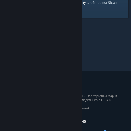
главную страницу
Вы можете вернуться на
сообщества Steam.
© 2026 Valve Corporation. Все права сохранены. Все торговые марки
являются собственностью соответствующих владельцев в США и
других странах.
Все цены указаны с учётом НДС (если применимо).
Установить мобильные приложения
STEAM