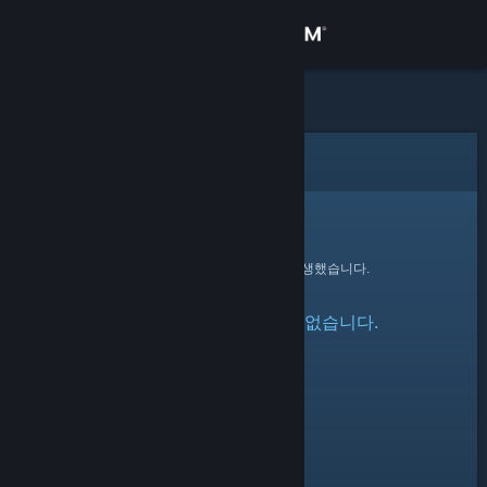
로그인
상점
커뮤니티
오류
정보
죄송합니다!
요청을 처리하는 동안 오류가 발생했습니다.
지원
지정한 프로필을 찾을 수 없습니다.
언어 변경
Steam 모바일 앱 다운로드
PC 웹사이트 보기