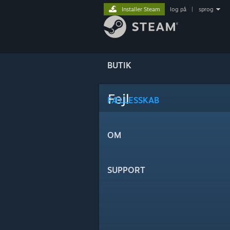
Installer Steam
log på
|
sprog
BUTIK
Fejl
FÆLLESSKAB
OM
SUPPORT