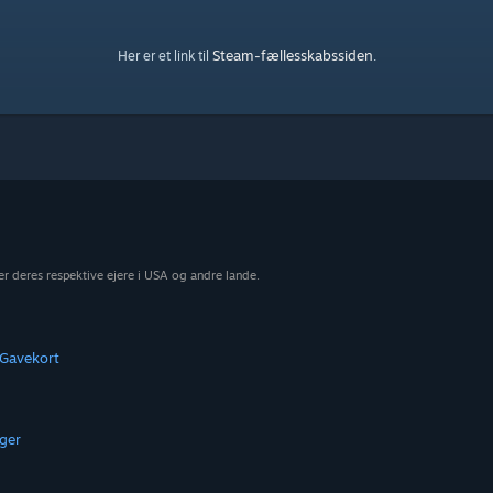
Steam-fællesskabssiden
Her er et link til
.
r deres respektive ejere i USA og andre lande.
Gavekort
ger