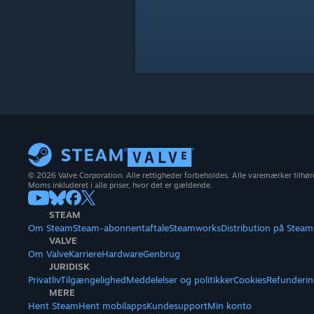
© 2026 Valve Corporation. Alle rettigheder forbeholdes. Alle varemærker tilhøre
Moms inkluderet i alle priser, hvor det er gældende.
STEAM
Om Steam
Steam-abonnentaftale
Steamworks
Distribution på Steam
VALVE
Om Valve
Karriere
Hardware
Genbrug
JURIDISK
Privatliv
Tilgængelighed
Meddelelser og politikker
Cookies
Refunderin
MERE
Hent Steam
Hent mobilapps
Kundesupport
Min konto