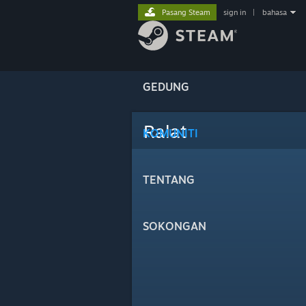
Pasang Steam
sign in
|
bahasa
GEDUNG
Ralat
KOMUNITI
TENTANG
SOKONGAN