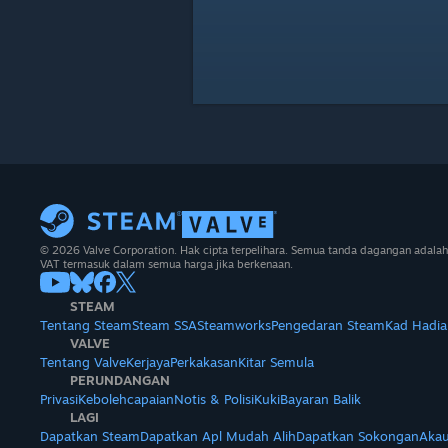
© 2026 Valve Corporation. Hak cipta terpelihara. Semua tanda dagangan adalah
VAT termasuk dalam semua harga jika berkenaan.
STEAM
Tentang Steam
Steam SSA
Steamworks
Pengedaran Steam
Kad Hadia
VALVE
Tentang Valve
Kerjaya
Perkakasan
Kitar Semula
PERUNDANGAN
Privasi
Kebolehcapaian
Notis & Polisi
Kuki
Bayaran Balik
LAGI
Dapatkan Steam
Dapatkan Apl Mudah Alih
Dapatkan Sokongan
Akau