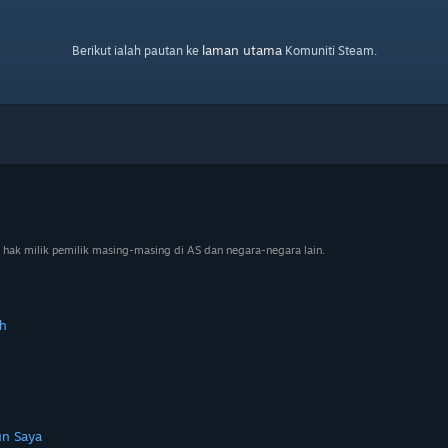
laman utama
Berikut ialah pautan ke
Komuniti Steam.
 hak milik pemilik masing-masing di AS dan negara-negara lain.
h
n Saya