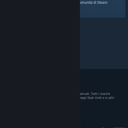
pagina iniziale
Ecco il link alla
della Comunità di Steam.
© 2026 Valve Corporation. Tutti i diritti sono riservati. Tutti i marchi
registrati appartengono ai rispettivi proprietari negli Stati Uniti e in altri
Paesi.
Tutti i prezzi sono IVA inclusa, dove applicabile.
Scarica le app mobili
STEAM