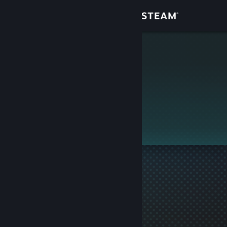
Login
Toko
jareld
Komunitas
Tentang
Ini adalah profil privat.
Bantuan
Ubah bahasa
Dapatkan Aplikasi Seluler Steam
Lihat situs web desktop