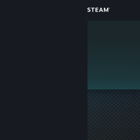
Login
Toko
jamescun
Komunitas
Tentang
Ini adalah profil privat.
Bantuan
Ubah bahasa
Dapatkan Aplikasi Seluler Steam
Lihat situs web desktop