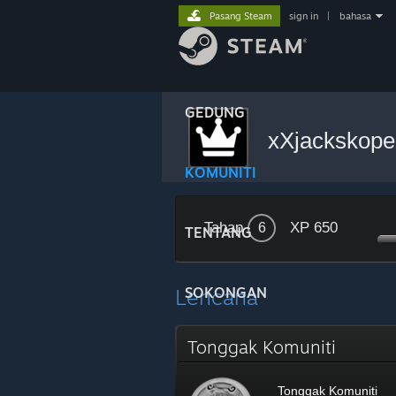
Pasang Steam
sign in
|
bahasa
GEDUNG
xXjackskop
KOMUNITI
Tahap
XP 650
6
TENTANG
Lencana
SOKONGAN
Tonggak Komuniti
Tonggak Komuniti