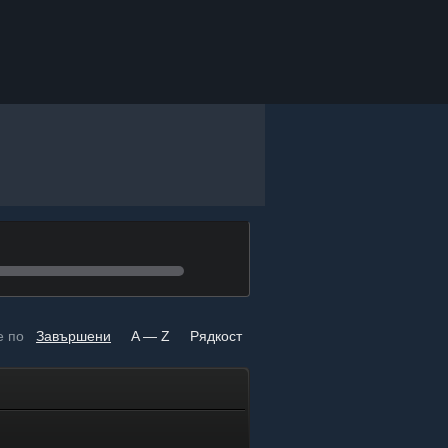
е по
Завършени
A — Z
Рядкост