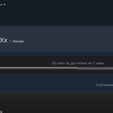
ик
eXx
»
Значки
50 опит за достигане на 7 ниво
Сортиран
та