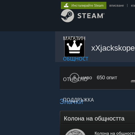
Инсталирайте Steam
вписване
|
ез
МАГАЗИН
xXjackskop
ОБЩНОСТ
ниво
650 опит
6
ОТНОСНО
Значки
ПОДДРЪЖКА
Колона на общността
Колона на общност