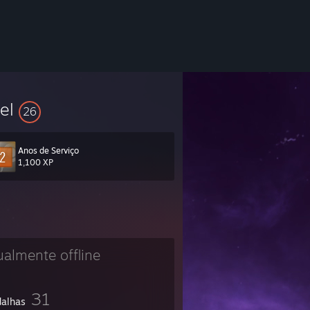
vel
26
Anos de Serviço
1,100 XP
ualmente offline
31
alhas