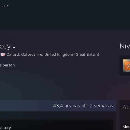
oma
ccy
Ní
Oxford, Oxfordshire, United Kingdom (Great Britain)
s person
43,4 hrs nas últ. 2 semanas
At
Med
actory