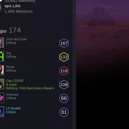
33.642 Membros
epic.LAN
1.495 Membros
174
gos
John McClane
167
Offline
Aer
133
Offline
Nivek
118
Offline
Cats (2019)
108
A jogar
ReStory: Chill Electronics Repairs
Vimesey
66
Offline
LZ Stealth
61
Online