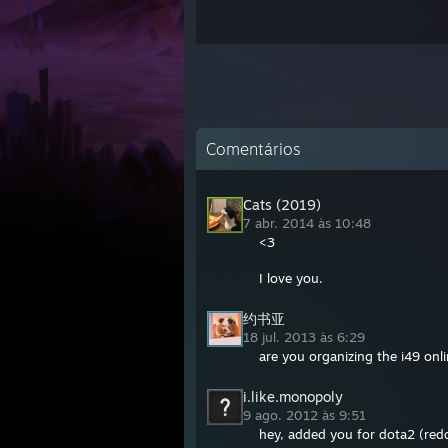
Comentários
Cats (2019)
7 abr. 2014 às 10:48
<3
I love you.
约书亚
18 jul. 2013 às 6:29
are you organizing the i49 onli
i.like.monopoly
9 ago. 2012 às 9:51
hey, added you for dota2 (redd