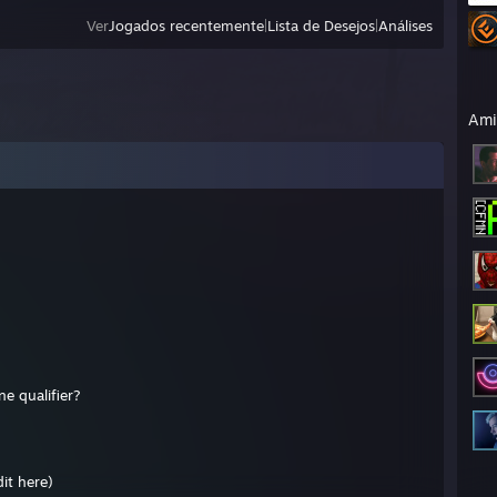
Ver
Jogados recentemente
|
Lista de Desejos
|
Análises
Ami
ne qualifier?
it here)