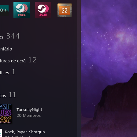
344
os
ntário
12
turas de ecrã
1
lises
11
pos
TuesdayNight
20 Membros
Rock, Paper, Shotgun