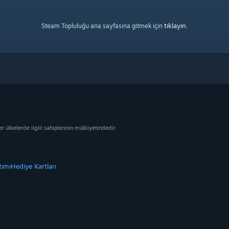
tıklayın
Steam Topluluğu ana sayfasına gitmek için
.
ülkelerde ilgili sahiplerinin mülkiyetindedir.
tımı
Hediye Kartları