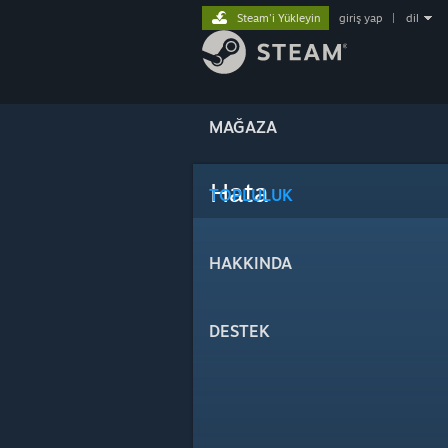
Steam'i Yükleyin
giriş yap
|
dil
MAĞAZA
Hata
TOPLULUK
HAKKINDA
DESTEK