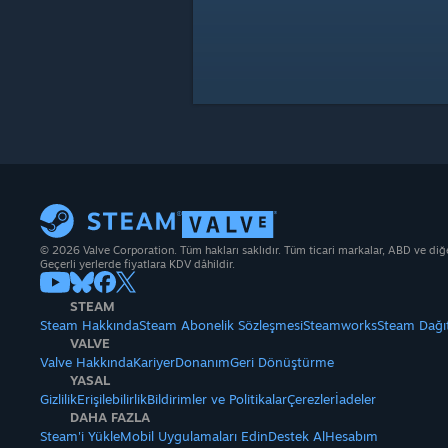
© 2026 Valve Corporation. Tüm hakları saklıdır. Tüm ticari markalar, ABD ve diğer 
Geçerli yerlerde fiyatlara KDV dâhildir.
STEAM
Steam Hakkında
Steam Abonelik Sözleşmesi
Steamworks
Steam Dağı
VALVE
Valve Hakkında
Kariyer
Donanım
Geri Dönüştürme
YASAL
Gizlilik
Erişilebilirlik
Bildirimler ve Politikalar
Çerezler
İadeler
DAHA FAZLA
Steam'i Yükle
Mobil Uygulamaları Edin
Destek Al
Hesabım