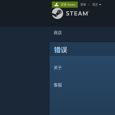
安装 Steam
登录
|
语言
商店
错误
社区
关于
客服