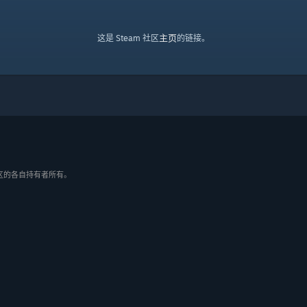
主页
这是 Steam 社区
的链接。
/地区的各自持有者所有。