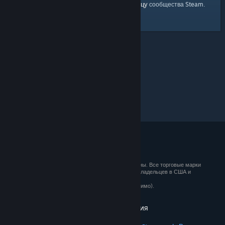
главную страницу
Вы можете вернуться на
сообщества Steam.
© 2026 Valve Corporation. Все права сохранены. Все торговые марки
являются собственностью соответствующих владельцев в США и
других странах.
Все цены указаны с учётом НДС (если применимо).
Установить мобильные приложения
STEAM