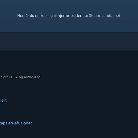
hjemmesiden
Her får du en kobling til
for Steam-samfunnet.
 eiere i USA og andre land.
kort
kapsler
Refusjoner