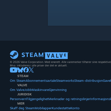
© 2026 Valve Corporation. Med enerett. Alle varemerker tilhører sine respektive
Mva. inkluderes i alle priser der det er aktuelt.
STEAM
Om Steam
Abonnementsavtale
Steamworks
Steam-distribusjon
Gave
VALVE
Om Valve
Jobb
Maskinvare
Gjenvinning
JURIDISK
Personvern
Tilgjengelighet
Merknader og retningslinjer
Informasjons
MER
Skaff deg Steam
Mobilapper
Kundestøtte
Konto