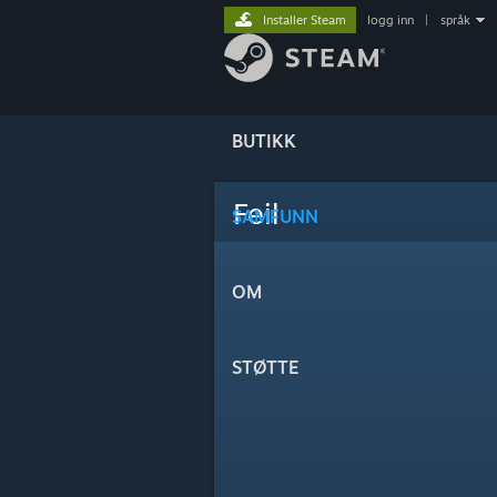
Installer Steam
logg inn
|
språk
BUTIKK
Feil
SAMFUNN
OM
STØTTE