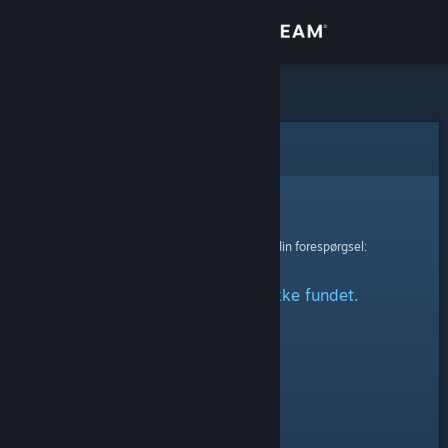
Log på
Butik
Fællesskab
Fejl
Om
Beklager!
Der skete en fejl ved behandling af din forespørgsel:
Support
Den angivne profil blev ikke fundet.
Skift sprog
Hent Steam-mobilappen
Vis desktop-webside