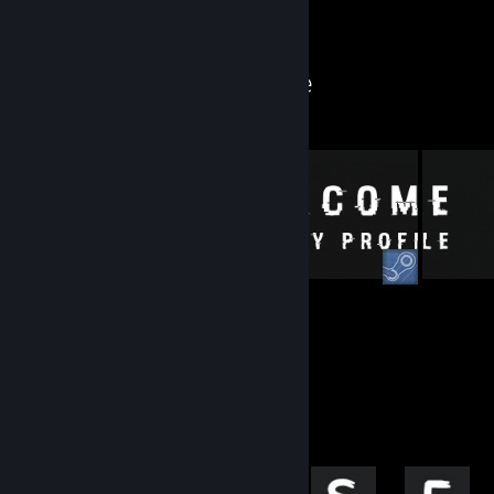
Trưng bày Workshop
Workshop của inSe
10
3
Bài đăng
Người theo dõi
Trưng bày thành tựu