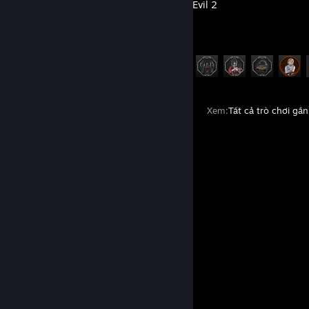
Resident Evil 2
Tiến trình thành tựu
27 trên 44
Xem:
Tất cả trò chơi gần
Bình luận
Xem tất cả
132
bình luận
Kermot
25 Thg04 @ 1:13pm
-rep boring comments bot