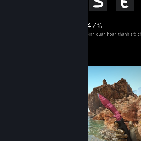
6.717
12
47%
Thành tựu
Trò chơi phá đảo
Bình quân hoàn thành trò c
Trưng bày ảnh chụp