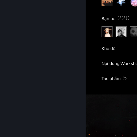
13
220
Nhóm
Bạn bè
148
Trò chơi
Kho đồ
29
Ảnh chụp
Nội dung Worksh
20
5
Đánh giá
Tác phẩm