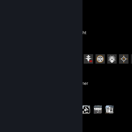
Hoạt động gần đây
Dying Light
Tiến trình thành tựu
68 trên 78
SnowRunner
Tiến trình thành tựu
4 trên 37