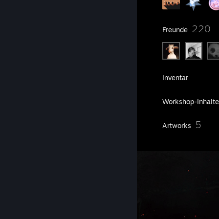
13
220
Gruppen
Freunde
148
Spiele
Inventar
29
Screenshots
Workshop-Inhalte
20
5
Rezensionen
Artworks