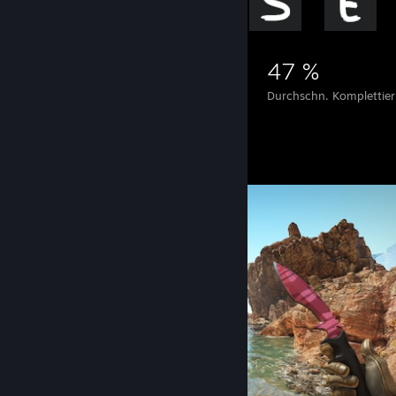
6.717
12
47 %
Errungenschaften
Perfekte Spiele
Durchschn. Komplettie
Screenshots