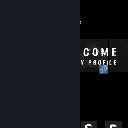
Workshop
Workshop von inSe
10
3
Einsendungen
Follower
Errungenschaften