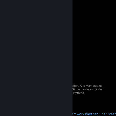
© 2026 Valve Corporation. Alle Rechte vorbehalten. Alle Marken sind
Eigentum der entsprechenden Besitzer in den USA und anderen Ländern.
Mehrwertsteuer in allen Preisen enthalten, wo zutreffend.
Steam-Mobile-App
STEAM
Über Steam
Steam-Nutzungsvertrag
Steamworks
Vertrieb über Stea