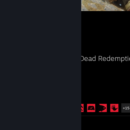
954
2
4
Lieblingsspiel
Red Dead Redempti
70
20
Stunden gespielt
Errungenschaften
Errungenschaften
20 von 51
+15
Rezension 1