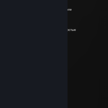
2 Ağu @ 23:00
Проницательность это просто, на самом деле
koutfive
29 Tem @ 7:32
только гои называют нереальность реальностью
DM&3U` PEAPWDP
20 Tem @ 10:40
глор=пидop
скитер
19 Tem @ 15:23
бери мяч в руки месси
koutfive
19 Tem @ 14:55
дайте месси пистолет
koutfive
11 Tem @ 13:48