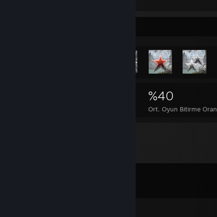
METAL GEAR RISING: REVENGEANCE
Nadir Başarımlar Vitrini
3.088
6
%40
Başarımlar
%100 Başarımlı Oyunlar
Ort. Oyun Bitirme Oran
Yorumlar
Tüm yorumları görüntüle (
200
yorum)
koutfive