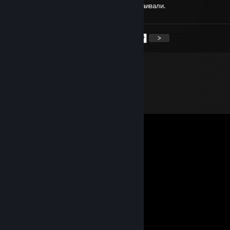
Такого псиопа как мне еще никому не устраивали.
<
>