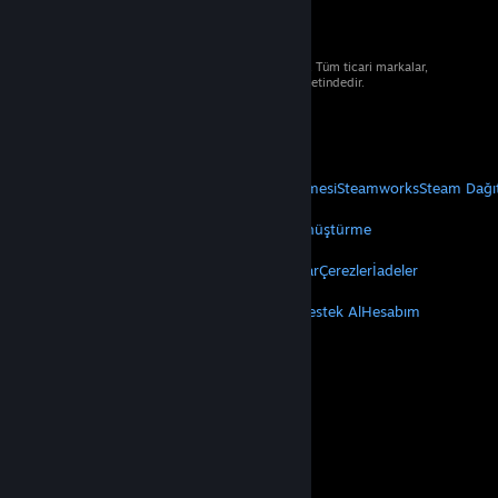
© 2026 Valve Corporation. Tüm hakları saklıdır. Tüm ticari markalar,
ABD ve diğer ülkelerde ilgili sahiplerinin mülkiyetindedir.
Geçerli yerlerde fiyatlara KDV dâhildir.
Mobil Uygulamaları Edin
STEAM
Steam Hakkında
Steam Abonelik Sözleşmesi
Steamworks
Steam Dağı
VALVE
Valve Hakkında
Kariyer
Donanım
Geri Dönüştürme
YASAL
Gizlilik
Erişilebilirlik
Bildirimler ve Politikalar
Çerezler
İadeler
DAHA FAZLA
Steam'i Yükle
Mobil Uygulamaları Edin
Destek Al
Hesabım