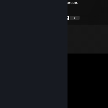
Такого псиопа как мне еще никому не устраивали.
<
>