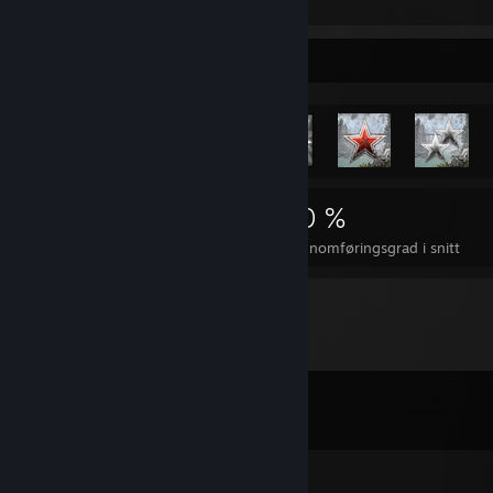
METAL GEAR RISING: REVENGEANCE
Sjeldneste prestasjoner
3 088
6
40 %
Prestasjoner
Fullkomne spill
Gjennomføringsgrad i snitt
Kommentarer
Vis alle
200
kommentarer
koutfive