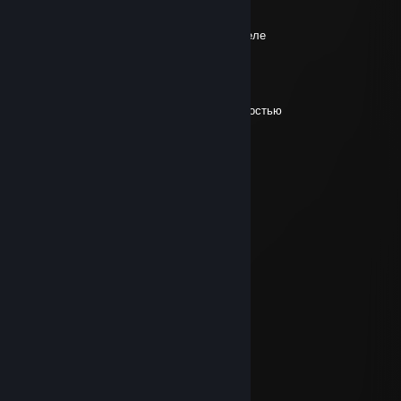
2. aug. kl. 23.00
Проницательность это просто, на самом деле
koutfive
29. juli kl. 7.32
только гои называют нереальность реальностью
DM&3U` PEAPWDP
20. juli kl. 10.40
глор=пидop
скитер
19. juli kl. 15.23
бери мяч в руки месси
koutfive
19. juli kl. 14.55
дайте месси пистолет
koutfive
11. juli kl. 13.48