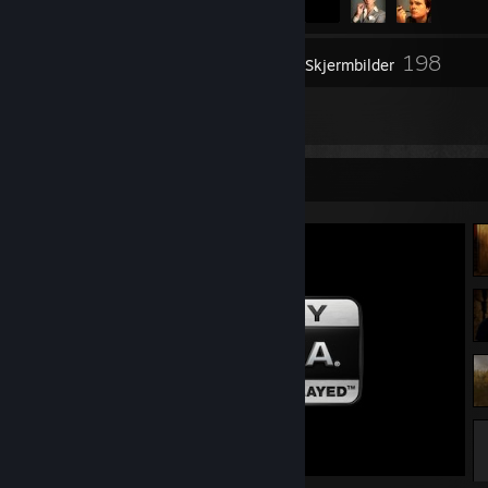
198
Lager
Skjermbilder
7
Anmeldelser
Skjermbildeutstilling