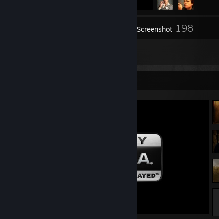
198
Inventaris
Screenshot
7
Ulasan
Etalase Screenshot