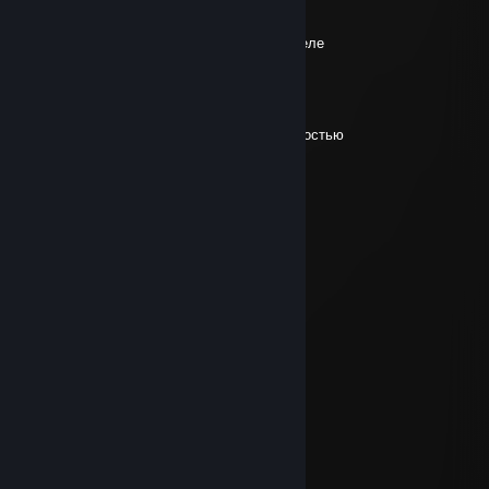
2 Agu @ 11:00pm
Проницательность это просто, на самом деле
koutfive
29 Jul @ 7:32am
только гои называют нереальность реальностью
DM&3U` PEAPWDP
20 Jul @ 10:40am
глор=пидop
скитер
19 Jul @ 3:23pm
бери мяч в руки месси
koutfive
19 Jul @ 2:55pm
дайте месси пистолет
koutfive
11 Jul @ 1:48pm