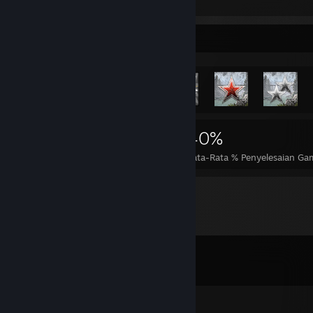
METAL GEAR RISING: REVENGEANCE
Etalase Pencapaian Terlangka
3.088
6
40%
Pencapaian
Selesai Sempurna
Rata-Rata % Penyelesaian Ga
Komentar
Lihat semua
200
komentar
koutfive