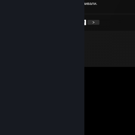
Такого псиопа как мне еще никому не устраивали.
<
>