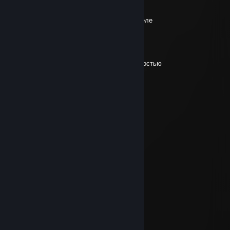
2.8. klo 23.00
Проницательность это просто, на самом деле
koutfive
29.7. klo 7.32
только гои называют нереальность реальностью
DM&3U` PEAPWDP
20.7. klo 10.40
глор=пидop
скитер
19.7. klo 15.23
бери мяч в руки месси
koutfive
19.7. klo 14.55
дайте месси пистолет
koutfive
11.7. klo 13.48