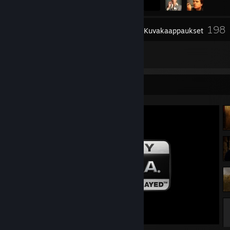
198
Tavaraluettelo
Kuvakaappaukset
7
Arvostelut
Kuvakaappausesittely