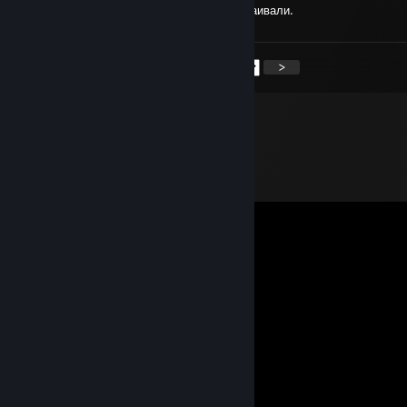
Такого псиопа как мне еще никому не устраивали.
<
>