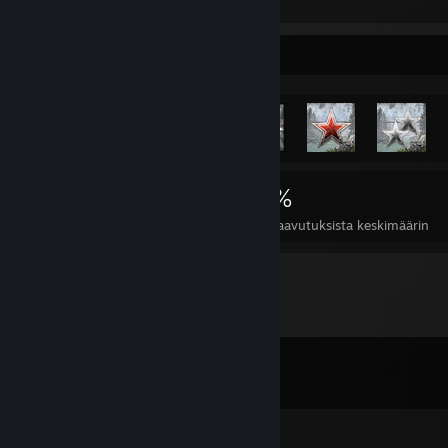
METAL GEAR RISING: REVENGEANCE
Harvinaisin saavutus -esittely
3 088
6
40 %
Saavutukset
Läpipelatut
Pelien saavutuksista keskimäärin
Kommentit
Näytä kaikki
200
kommenttia
koutfive