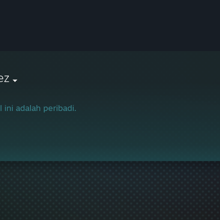
ez
l ini adalah peribadi.