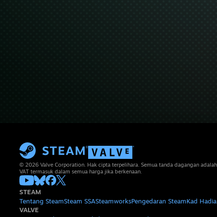
© 2026 Valve Corporation. Hak cipta terpelihara. Semua tanda dagangan adalah
VAT termasuk dalam semua harga jika berkenaan.
STEAM
Tentang Steam
Steam SSA
Steamworks
Pengedaran Steam
Kad Hadia
VALVE