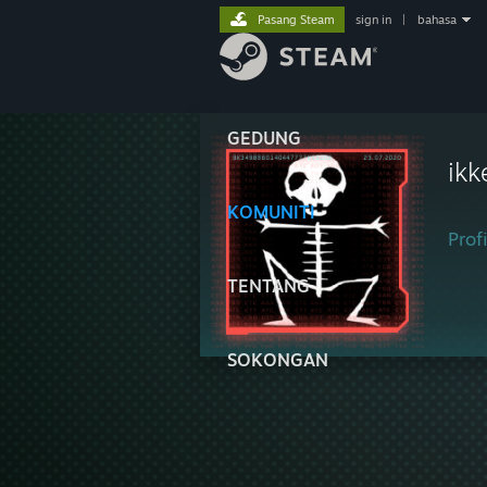
Pasang Steam
sign in
|
bahasa
GEDUNG
ikk
KOMUNITI
Profi
TENTANG
SOKONGAN