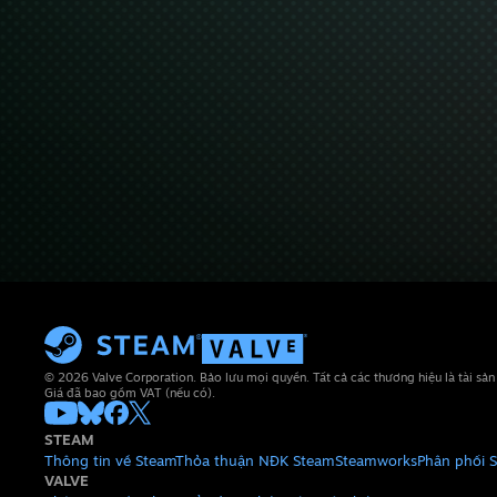
© 2026 Valve Corporation. Bảo lưu mọi quyền. Tất cả các thương hiệu là tài sả
Giá đã bao gồm VAT (nếu có).
STEAM
Thông tin về Steam
Thỏa thuận NĐK Steam
Steamworks
Phân phối 
VALVE