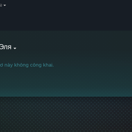
gữ
Эля
ơ này không công khai.