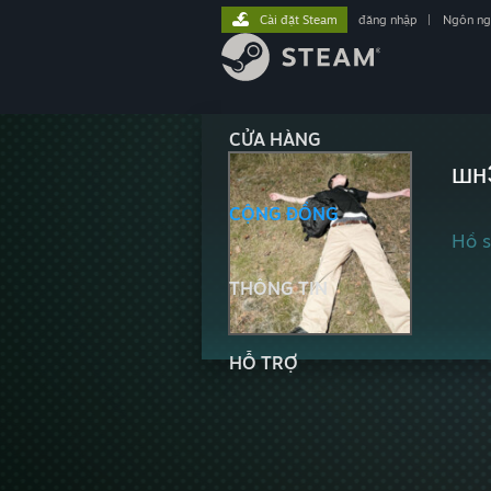
Cài đặt Steam
đăng nhập
|
Ngôn n
CỬA HÀNG
шн
CỘNG ĐỒNG
Hồ s
THÔNG TIN
HỖ TRỢ