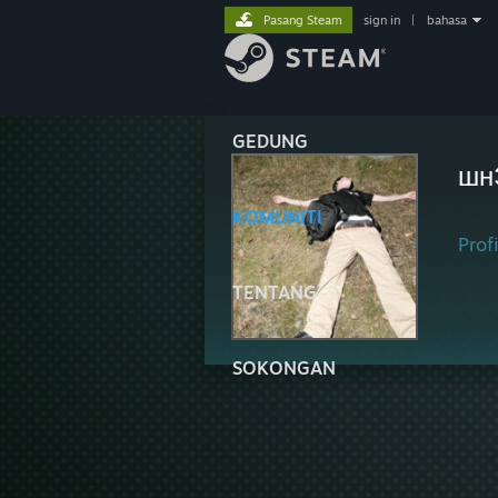
Pasang Steam
sign in
|
bahasa
GEDUNG
шн
KOMUNITI
Profi
TENTANG
SOKONGAN