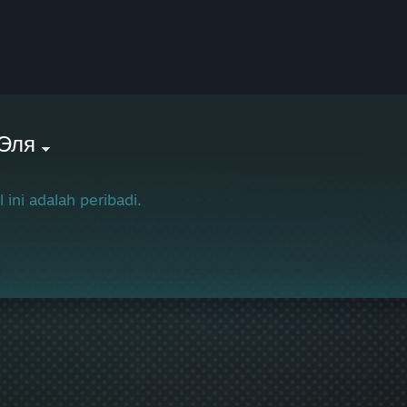
Эля
l ini adalah peribadi.