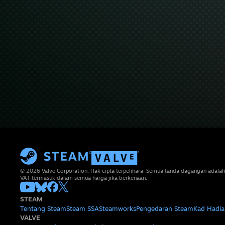
© 2026 Valve Corporation. Hak cipta terpelihara. Semua tanda dagangan adalah
VAT termasuk dalam semua harga jika berkenaan.
STEAM
Tentang Steam
Steam SSA
Steamworks
Pengedaran Steam
Kad Hadia
VALVE