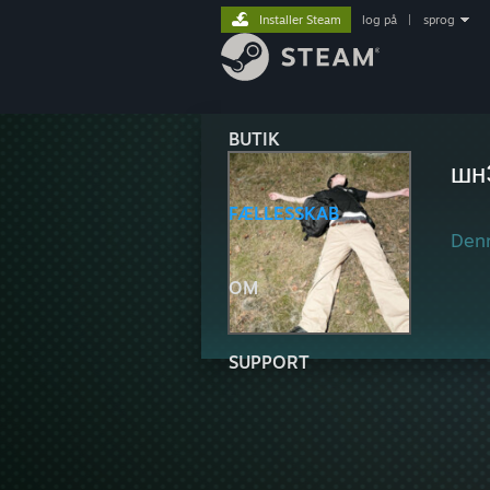
Installer Steam
log på
|
sprog
BUTIK
шн
FÆLLESSKAB
Denn
OM
SUPPORT