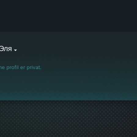
Эля
e profil er privat.