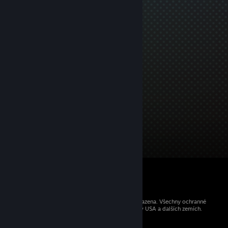
© 2026 Valve Corporation. Všechna práva vyhrazena. Všechny ochranné
známky jsou vlastnictvím příslušných subjektů v USA a dalších zemích.
Všechny ceny jsou uvedeny včetně DPH.