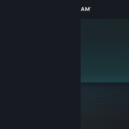
Přihlásit se
Obchod
шнЭля
Komunita
Informace
Tento profil je soukromý.
Podpora
Změnit jazyk
Mobilní aplikace služby Steam
Desktopová verze stránky