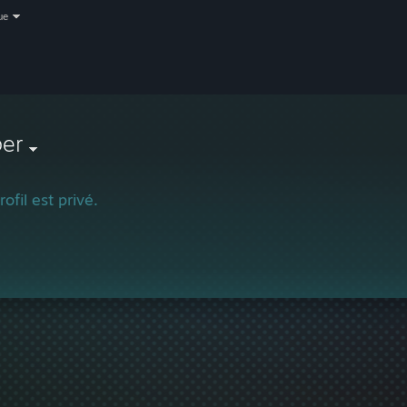
ue
per
ofil est privé.