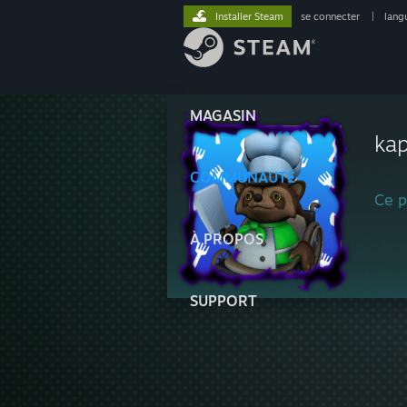
Installer Steam
se connecter
|
lang
MAGASIN
ka
COMMUNAUTÉ
Ce pr
À PROPOS
SUPPORT