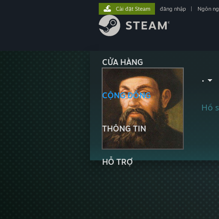
Cài đặt Steam
đăng nhập
|
Ngôn n
CỬA HÀNG
.
CỘNG ĐỒNG
Hồ s
THÔNG TIN
HỖ TRỢ