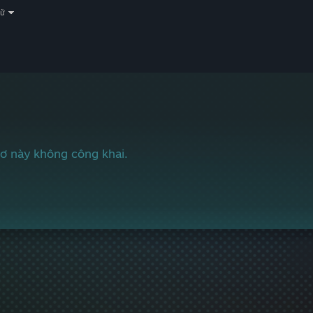
gữ
ơ này không công khai.