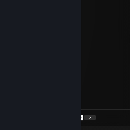
..──────▀.
:o
23 déc. 2025 à 18h27
spel ku rwa ichuij
0806
14 déc. 2025 à 10h43
cutu cutu cutu
The Munsta
7 déc. 2025 à 7h11
¯\_(ツ)_/¯
shacoox
14 nov. 2025 à 15h50
-rep
<
>