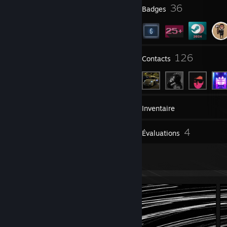
18
36
Récompenses de profil
Badges
3
126
Groupes
Contacts
26
Jeux
Inventaire
4
4
Captures d'écran
Évaluations
2
Créations