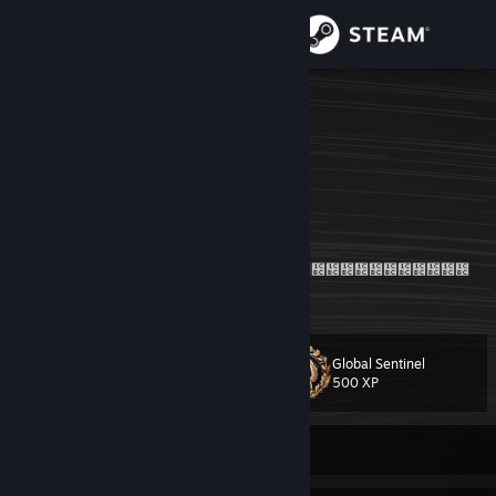
Se connecter
Magasin
aaleex927-
aaleex927-
Communauté
Romania
À propos
᲼᲼᲼᲼᲼᲼᲼᲼᲼
faceit
[www.faceit.com]
᲼᲼᲼᲼᲼᲼᲼᲼᲼᲼᲼᲼᲼᲼᲼᲼᲼᲼᲼᲼᲼᲼᲼᲼᲼᲼᲼᲼᲼᲼᲼᲼
Support
settings
[settings.gg]
Changer la langue
Global Sentinel
Niveau
31
500 XP
Télécharger l'application mobile Steam
Voir version ordi. du site
Actuellement hors ligne