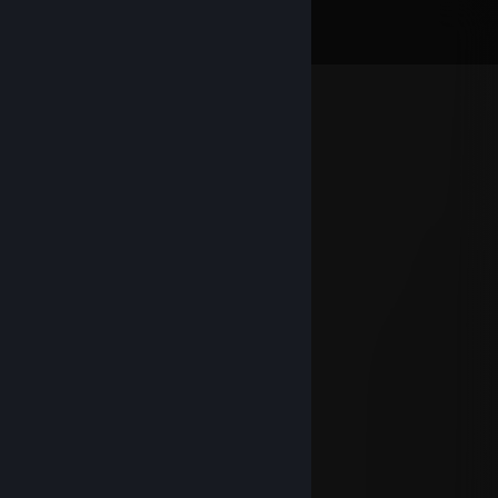
Commentaires
Voir les
171
commentaires
jeazminel
29 janv. à 12h00
⠀⣠⣶⡿⠿⠿⠷⢦⡀⠀⢀⡴⠾⠿⠿⢿⣶⣄⠀
⣼⡿⠁⢀⣤⣶⣦⣤⡙⠤⢋⣤⣴⣶⣦⡄⠈⢿⣧
⣿⡇⢀⣿⣿⣿⣿⣿⣿⣶⣿⣿⣿⣿⣿⣿⡀⢸⣿
⢹⣇⠀⣿⣿⣿⣿⣿⣿⣿⣿⣿⣿⣿⣿⣿⠀⣸⡏
⠀⠻⣆⠘⢿⣿⣿⣿⣿⣿⣿⣿⣿⣿⡿⠃⣰⠟⠀
⠀⠀⠈⠳⣄⠙⢿⣿⣿⣿⣿⣿⡿⠛⣡⠞⠁⠀⠀
⠀⠀⠀⠀⠈⠻⣦⡙⢿⣿⣿⠋⣠⠞⠁⠀⠀⠀⠀
⠀⠀⠀⠀⠀⠀⠈⠻⣆⠛⣡⠞⠁⠀⠀⠀⠀⠀⠀
⠀⠀⠀⠀⠀⠀⠀⠀⠈⠿⠃⠀
jeazminel
21 janv. à 12h45
─▄█▀█▄──▄███▄
▐█░██████████▌
─██▒█████████
──▀████████▀
─────▀██▀