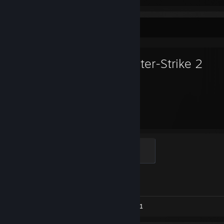
Jeu favori
Counter-Strike 2
2 730
1
Heures de jeu
Succès
Global Sentinel
500 XP
Progression des succès
1 sur 1
Captures d'écran 4
Évaluation 1