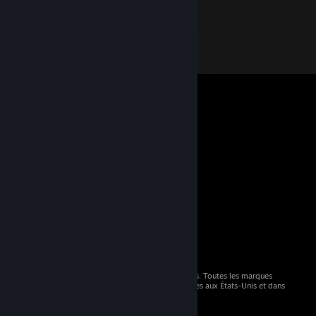
© 2026 Valve Corporation. Tous droits réservés. Toutes les marques
commerciales sont la propriété de leurs titulaires aux États-Unis et dans
d'autres pays.
TVA incluse dans tous les prix, le cas échéant.