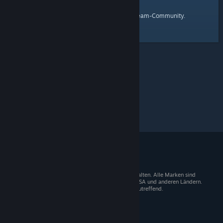
Startseite
Hier ist ein Link zur
der Steam-Community.
© 2026 Valve Corporation. Alle Rechte vorbehalten. Alle Marken sind
Eigentum der entsprechenden Besitzer in den USA und anderen Ländern.
Mehrwertsteuer in allen Preisen enthalten, wo zutreffend.
Steam-Mobile-App
STEAM