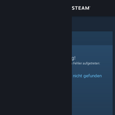
Anmelden
Shop
Community
Fehler
Info
Entschuldigung!
Bei der Verarbeitung Ihrer Anfrage ist ein Fehler aufgetreten:
Support
Das angegebene Profil konnte nicht gefunden
Sprache ändern
werden.
Steam-Mobile-App herunterladen
Desktopversion anzeigen