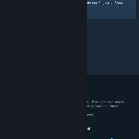
главную страницу
Вы можете вернуться на
сообщества Steam.
© 2026 Valve Corporation. Все права сохранены. Все торговые марки
являются собственностью соответствующих владельцев в США и
других странах.
Все цены указаны с учётом НДС (если применимо).
Установить мобильные приложения
STEAM