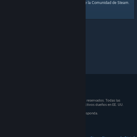
página de inicio
Aquí tienes un enlace a la
de la Comunidad de Steam.
© 2026 Valve Corporation. Todos los derechos reservados. Todas las
marcas registradas son propiedad de sus respectivos dueños en EE. UU.
y otros países.
IVA incluido en todos los precios, cuando corresponda.
Obtener aplicaciones móviles
STEAM