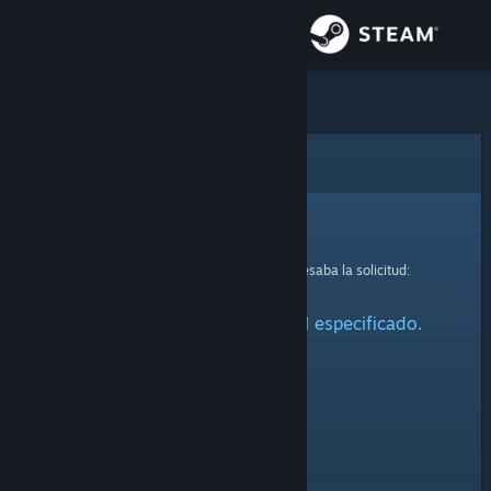
Iniciar sesión
Tienda
Comunidad
Error
Acerca de
Lo sentimos.
Se produjo un error mientras se procesaba la solicitud:
Soporte
No se ha encontrado el perfil especificado.
Cambiar idioma
Obtener la aplicación de Steam Mobile
Ver versión clásica