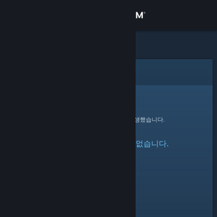
로그인
상점
커뮤니티
오류
정보
죄송합니다!
요청을 처리하는 동안 오류가 발생했습니다.
지원
지정한 프로필을 찾을 수 없습니다.
언어 변경
Steam 모바일 앱 다운로드
PC 웹사이트 보기