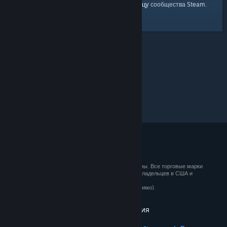
главную страницу
Вы можете вернуться на
сообщества Steam.
© 2026 Valve Corporation. Все права сохранены. Все торговые марки
являются собственностью соответствующих владельцев в США и
других странах.
Все цены указаны с учётом НДС (если применимо).
Установить мобильные приложения
STEAM