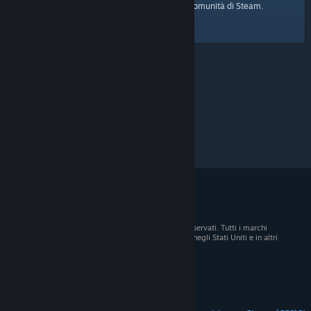
pagina iniziale
Ecco il link alla
della Comunità di Steam.
© 2026 Valve Corporation. Tutti i diritti sono riservati. Tutti i marchi
registrati appartengono ai rispettivi proprietari negli Stati Uniti e in altri
Paesi.
Tutti i prezzi sono IVA inclusa, dove applicabile.
Scarica le app mobili
STEAM