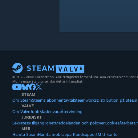
© 2026 Valve Corporation. Alla rättigheter förbehållna. Alla varumärken tillhör 
Moms ingår i alla priser där det är tillämpligt.
STEAM
Om Steam
Steams abonnentavtal
Steamworks
Distribution på Steam
VALVE
Om Valve
Jobb
Maskinvara
Återvinning
JURIDISKT
Sekretess
Tillgänglighet
Meddelanden och policyer
Cookies
Återbetal
MER
Hämta Steam
Hämta mobilappar
Kundsupport
Mitt konto