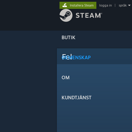
Installera Steam
logga in
|
språk
BUTIK
Fel
GEMENSKAP
OM
KUNDTJÄNST