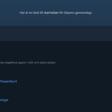
startsidan
Här är en länk till
för Steams gemenskap.
sina respektive ägare i USA och andra länder.
Presentkort
ningar