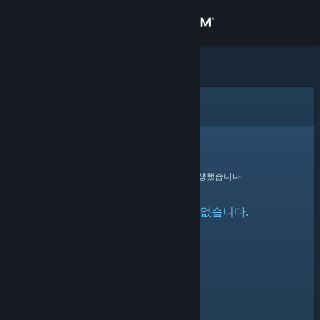
로그인
상점
커뮤니티
오류
정보
죄송합니다!
요청을 처리하는 동안 오류가 발생했습니다.
지원
지정한 프로필을 찾을 수 없습니다.
언어 변경
Steam 모바일 앱 다운로드
PC 웹사이트 보기