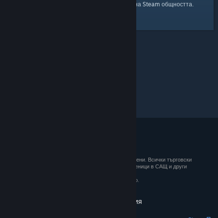
началната страница
Ето и връзка към
на Steam общността.
© 2026 Valve Corporation. Всички права запазени. Всички търговски
марки принадлежат на съответните им собственици в САЩ и други
държави.
ДДС е вкл. за всички цени, където е приложимо.
Вземане на мобилните приложения
STEAM