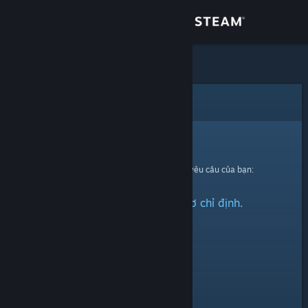
Đăng nhập
Cửa hàng
Cộng đồng
Lỗi
Thông tin
Xin thứ lỗi!
Đã có lỗi xảy ra trong quá trình xử lí yêu cầu của bạn:
Hỗ trợ
Không thể tìm thấy hồ sơ chỉ định.
Thay đổi ngôn ngữ
Cài ứng dụng Steam di động
Xem web cho desktop