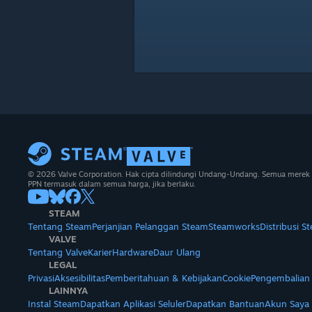
© 2026 Valve Corporation. Hak cipta dilindungi Undang-Undang. Semua merek 
PPN termasuk dalam semua harga, jika berlaku.
STEAM
Tentang Steam
Perjanjian Pelanggan Steam
Steamworks
Distribusi S
VALVE
Tentang Valve
Karier
Hardware
Daur Ulang
LEGAL
Privasi
Aksesibilitas
Pemberitahuan & Kebijakan
Cookie
Pengembalian
LAINNYA
Instal Steam
Dapatkan Aplikasi Seluler
Dapatkan Bantuan
Akun Saya