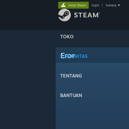
Instal Steam
login
|
bahasa
TOKO
Eror
KOMUNITAS
TENTANG
BANTUAN