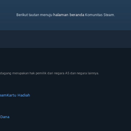
halaman beranda
Berikut tautan menuju
Komunitas Steam.
dagang merupakan hak pemilik dari negara AS dan negara lainnya.
team
Kartu Hadiah
 Dana