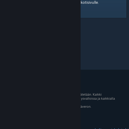
kotisivulle
Tässä on linkki Steam-yhteisön
.
© 2026 Valve Corporation. Kaikki oikeudet pidätetään. Kaikki
tavaramerkit ovat omistajiensa omaisuutta Yhdysvalloissa ja kaikkialla
maailmassa.
Kaikki hinnat sisältävät asiaankuuluvan arvonlisäveron.
Mobiilisovellukset
STEAM