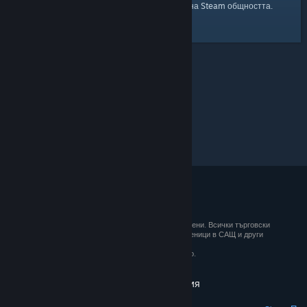
началната страница
Ето и връзка към
на Steam общността.
© 2026 Valve Corporation. Всички права запазени. Всички търговски
марки принадлежат на съответните им собственици в САЩ и други
държави.
ДДС е вкл. за всички цени, където е приложимо.
Вземане на мобилните приложения
STEAM