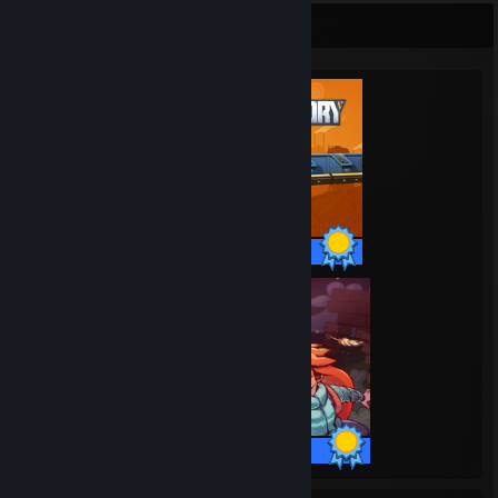
Витрина перфекциониста
Достижения: 44 из 44
Достижения: 32 из 32