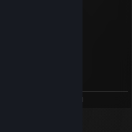
🍁7
biowreck
26 ноя. 2021 г. в 0:36
the realest canadian
biowreck
7 июн. 2021 г. в 20:00
ROACH
Laikadaisical
31 мая. 2021 г. в 5:41
have a boulderful day
<
>