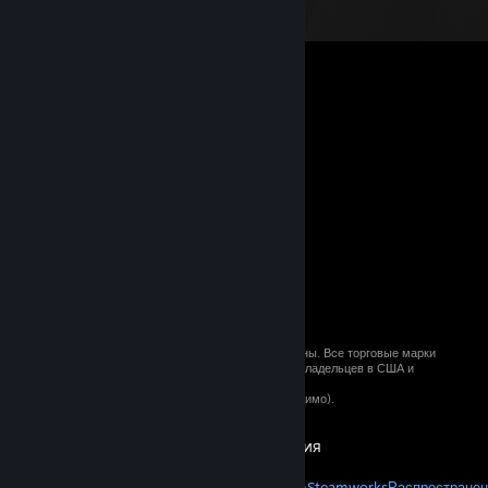
© 2026 Valve Corporation. Все права сохранены. Все торговые марки
являются собственностью соответствующих владельцев в США и
других странах.
Все цены указаны с учётом НДС (если применимо).
Установить мобильные приложения
STEAM
О Steam
Соглашение подписчика Steam
Steamworks
Распространен