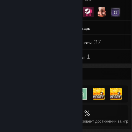
25
Группы
Инвентарь
37
Скриншоты
1
1
Видео
Обзоры
Витрина достижений
5 445
45
51 %
Достижения
Идеальных игр
Ср. процент достижений за игру