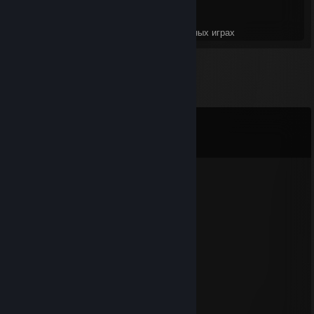
45
1 708
Идеальных игр
Достижений в идеальных играх
Комментарии
Все комментарии (
25
)
biowreck
13 янв в 22:35
greatest cookie clicker
biowreck
26 ноя. 2021 г. в 15:51
🍁7
Laikadaisical
26 ноя. 2021 г. в 8:12