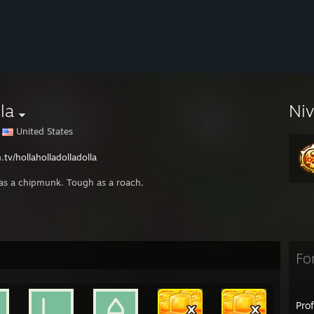
la
Ni
United States
.tv/hollaholladolladolla
 as a chipmunk. Tough as a roach.
Fo
Pro