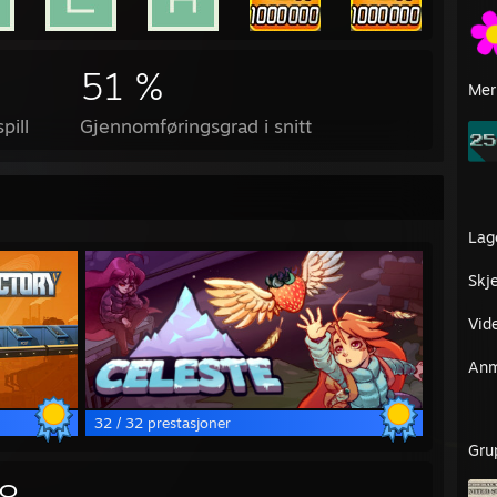
51 %
Mer
pill
Gjennomføringsgrad i snitt
Lag
Skj
Vid
Anm
32 / 32 prestasjoner
Gru