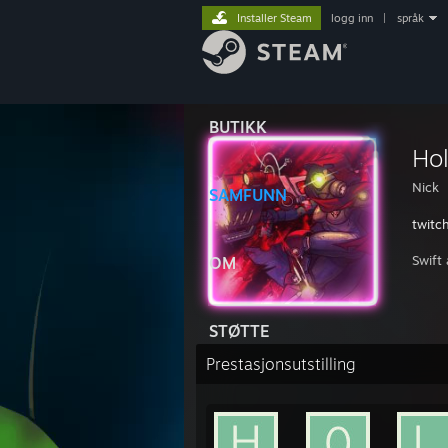
Installer Steam
logg inn
|
språk
BUTIKK
Hol
Nick
SAMFUNN
twitch
Swift
OM
STØTTE
Prestasjonsutstilling