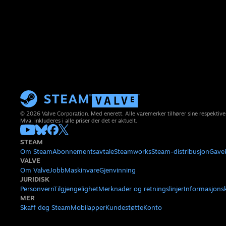
© 2026 Valve Corporation. Med enerett. Alle varemerker tilhører sine respektive
Mva. inkluderes i alle priser der det er aktuelt.
STEAM
Om Steam
Abonnementsavtale
Steamworks
Steam-distribusjon
Gave
VALVE
Om Valve
Jobb
Maskinvare
Gjenvinning
JURIDISK
Personvern
Tilgjengelighet
Merknader og retningslinjer
Informasjons
MER
Skaff deg Steam
Mobilapper
Kundestøtte
Konto