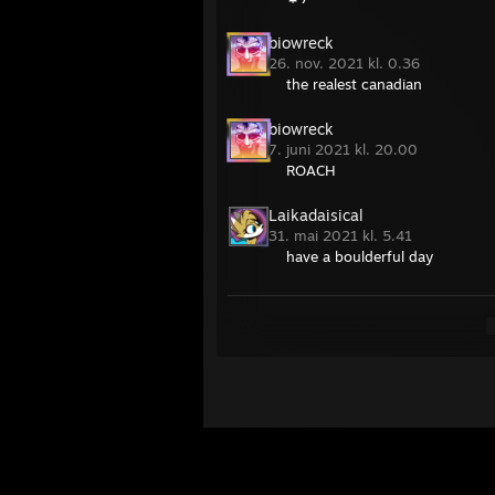
biowreck
26. nov. 2021 kl. 0.36
the realest canadian
biowreck
7. juni 2021 kl. 20.00
ROACH
Laikadaisical
31. mai 2021 kl. 5.41
have a boulderful day