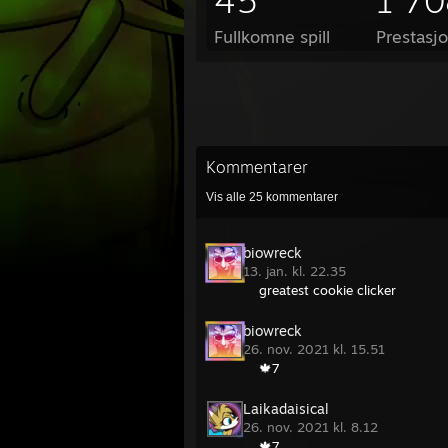
45
1 70
Fullkomne spill
Prestasjo
Kommentarer
Vis alle
25
kommentarer
biowreck
13. jan. kl. 22.35
greatest cookie clicker
biowreck
26. nov. 2021 kl. 15.51
🍁7
Laikadaisical
26. nov. 2021 kl. 8.12
🍁7