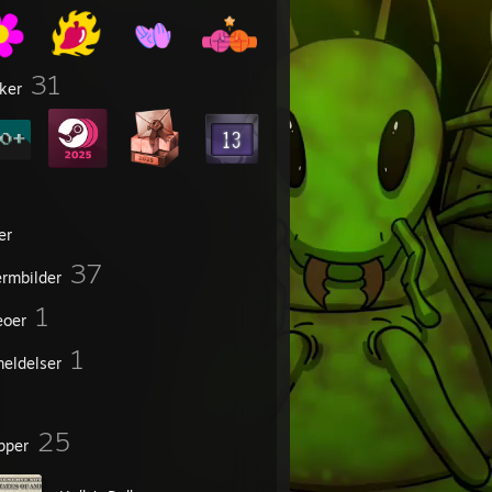
31
ker
er
37
ermbilder
1
eoer
1
eldelser
25
pper