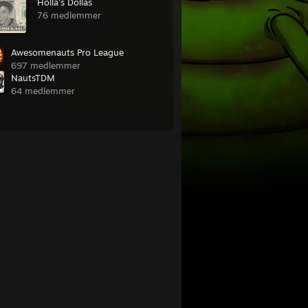
Holla's Dollas
76 medlemmer
Awesomenauts Pro League
697 medlemmer
NautsTDM
64 medlemmer