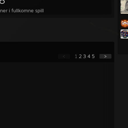
8
ner i fullkomne spill
<
1
2
3
4
5
>