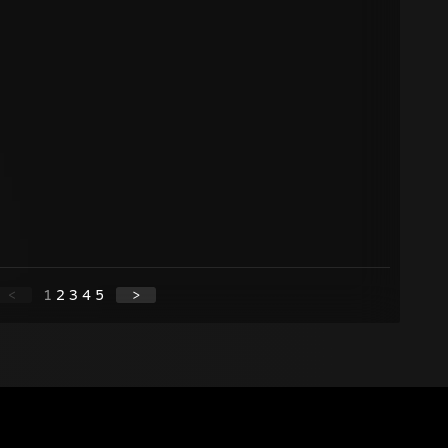
<
1
2
3
4
5
>