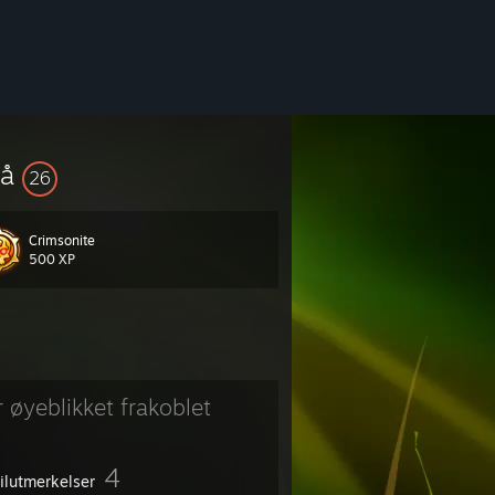
vå
26
Crimsonite
500 XP
r øyeblikket frakoblet
4
filutmerkelser