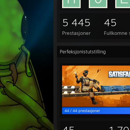
5 445
45
Prestasjoner
Fullkomne s
Perfeksjonistutstilling
44 / 44 prestasjoner