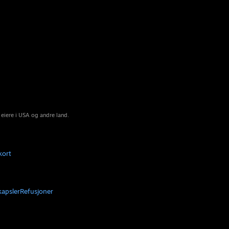
 eiere i USA og andre land.
kort
kapsler
Refusjoner