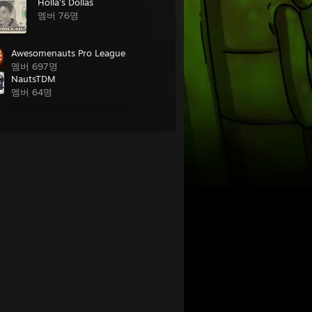
Holla's Dollas
멤버 76명
Awesomenauts Pro League
멤버 697명
NautsTDM
멤버 64명