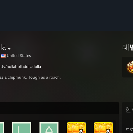
la
레
United States
.tv/hollaholladolladolla
 as a chipmunk. Tough as a roach.
현
프로