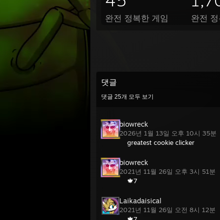
45
1,7
완전 정복한 게임
완전 정
댓글
댓글
25
개 모두 보기
biowreck
2026년 1월 13일 오후 10시 35분
greatest cookie clicker
biowreck
2021년 11월 26일 오후 3시 51분
🍁7
Laikadaisical
2021년 11월 26일 오전 8시 12분
🍁7