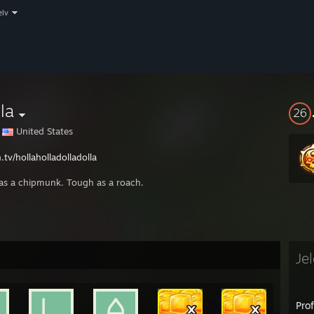
elv
la
26
United States
.tv/hollaholladolladolla
 as a chipmunk. Tough as a roach.
Je
Prof