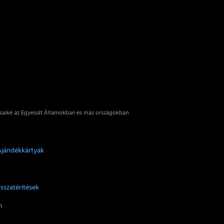
osaiké az Egyesült Államokban és más országokban.
Ajándékkártyák
isszatérítések
m