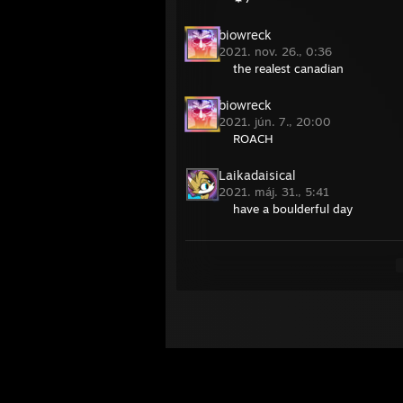
biowreck
2021. nov. 26., 0:36
the realest canadian
biowreck
2021. jún. 7., 20:00
ROACH
Laikadaisical
2021. máj. 31., 5:41
have a boulderful day