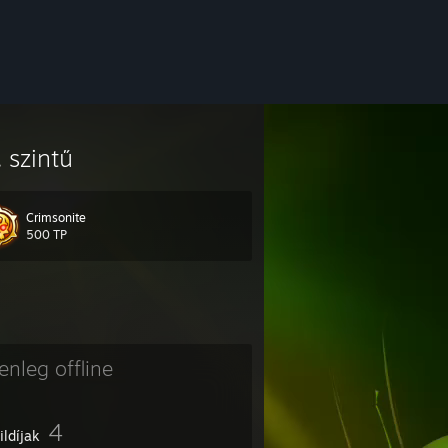
. szintű
Crimsonite
500 TP
lenleg offline
4
ildíjak