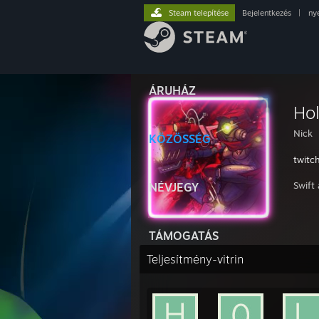
Steam telepítése
Bejelentkezés
|
ny
ÁRUHÁZ
Hol
Nick
KÖZÖSSÉG
twitch
Swift
NÉVJEGY
TÁMOGATÁS
Teljesítmény-vitrin