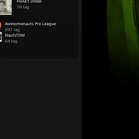
Holla's Dollas
76 tag
Awesomenauts Pro League
697 tag
NautsTDM
64 tag