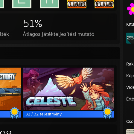
51%
Kit
áték
Átlagos játékteljesítési mutató
Rak
Kép
Vid
Ért
32 / 32 teljesítmény
Cso