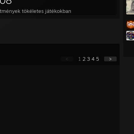
708
ítmények tökéletes játékokban
<
1
2
3
4
5
>