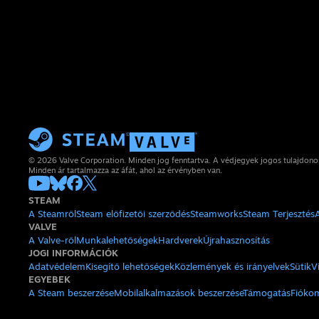
© 2026 Valve Corporation. Minden jog fenntartva. A védjegyek jogos tulajdon
Minden ár tartalmazza az áfát, ahol az érvényben van.
STEAM
A Steamről
Steam előfizetői szerződés
Steamworks
Steam Terjesztés
VALVE
A Valve-ről
Munkalehetőségek
Hardverek
Újrahasznosítás
JOGI INFORMÁCIÓK
Adatvédelem
Kisegítő lehetőségek
Közlemények és irányelvek
Sütik
V
EGYEBEK
A Steam beszerzése
Mobilalkalmazások beszerzése
Támogatás
Fióko