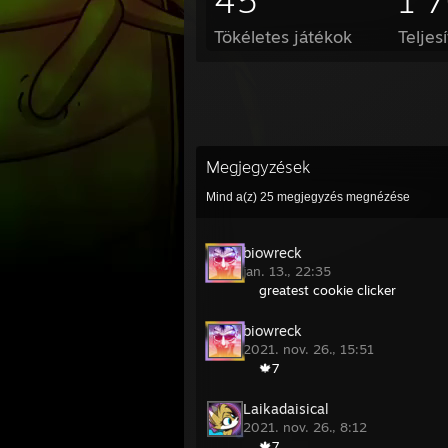
45
1 
Tökéletes játékok
Teljes
Megjegyzések
Mind a(z)
25
megjegyzés megnézése
biowreck
jan. 13., 22:35
greatest cookie clicker
biowreck
2021. nov. 26., 15:51
🍁7
Laikadaisical
2021. nov. 26., 8:12
🍁7