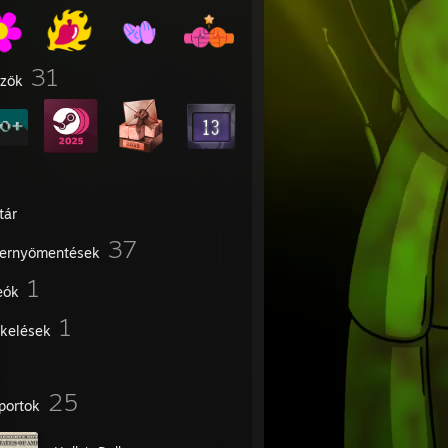
31
űzők
tár
37
ernyőmentések
1
eók
1
ékelések
25
portok