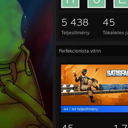
5 438
45
Teljesítmény
Tökéletes j
Perfekcionista vitrin
44 / 44 teljesítmény