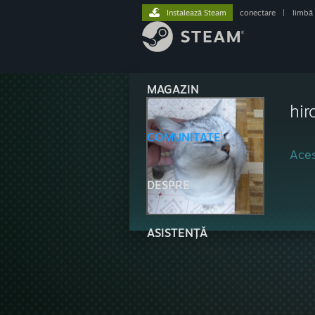
Instalează Steam
conectare
|
limbă
MAGAZIN
hir
COMUNITATE
Aces
DESPRE
ASISTENȚĂ