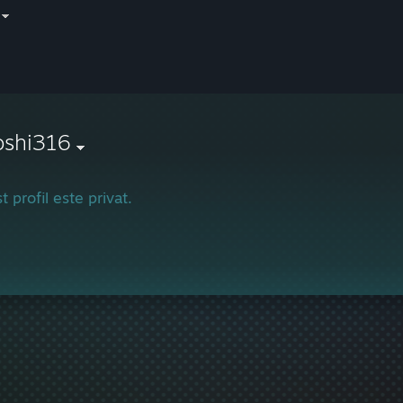
oshi316
t profil este privat.