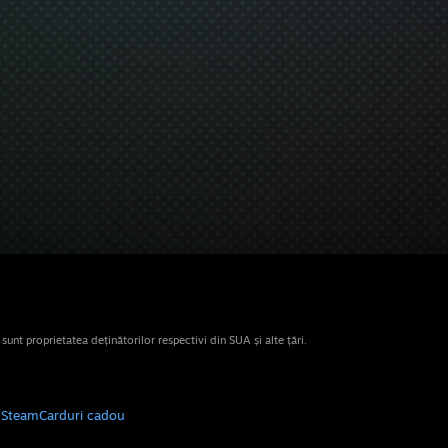
nt proprietatea deținătorilor respectivi din SUA și alte țări.
e Steam
Carduri cadou